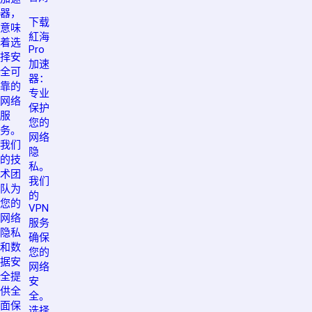
器，
下载
意味
紅海
着选
Pro
择安
加速
全可
器：
靠的
专业
网络
保护
服
您的
务。
网络
我们
隐
的技
私。
术团
我们
队为
的
您的
VPN
网络
服务
隐私
确保
和数
您的
据安
网络
全提
安
供全
全。
面保
选择