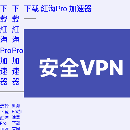
下
下
下载 紅海Pro 加速器
载
载
紅
紅
海
海
Pro
Pro
加
加
速
速
器
器
选择
紅海
Pro加
下载
速器
紅海
Pro
下载
官网
加速